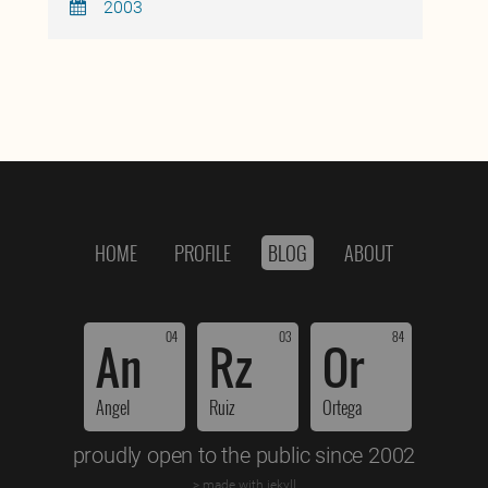
2003
HOME
PROFILE
BLOG
ABOUT
04
03
84
An
Rz
Or
Angel
Ruiz
Ortega
proudly open to the public since 2002
> made with jekyll