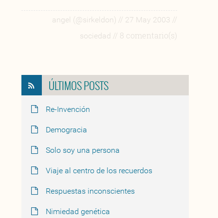
//
//
angel (@sirkeldon)
27 May 2003
// 8 comentario(s)
sociedad
ÚLTIMOS POSTS
Re-Invención
Demogracia
Solo soy una persona
Viaje al centro de los recuerdos
Respuestas inconscientes
Nimiedad genética