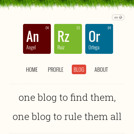
en
04
03
84
An
Rz
Or
Angel
Ruiz
Ortega
HOME
PROFILE
BLOG
ABOUT
one blog to find them,
one blog to rule them all