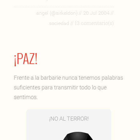
//
//
angel (@sirkeldon)
20 Jul 2004
// 13 comentario(s)
sociedad
¡PAZ!
Frente a la barbarie nunca tenemos palabras
suficientes para transmitir todo lo que
sentimos.
¡NO AL TERROR!