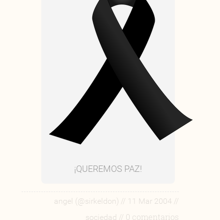
¡QUEREMOS PAZ!
//
//
angel (@sirkeldon)
11 Mar 2004
// 0 comentarios
sociedad