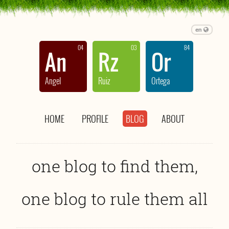
en
04
03
84
An
Rz
Or
Angel
Ruiz
Ortega
HOME
PROFILE
BLOG
ABOUT
one blog to find them,
one blog to rule them all