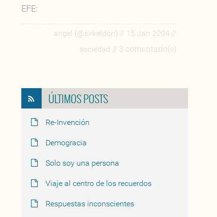
EFE:
//
//
angel (@sirkeldon)
15 Jan 2004
// 3 comentario(s)
sociedad
ÚLTIMOS POSTS
Re-Invención
Demogracia
Solo soy una persona
Viaje al centro de los recuerdos
Respuestas inconscientes