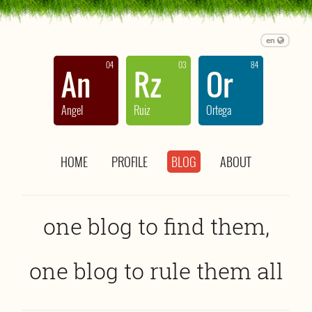
en
04
03
84
An
Rz
Or
Angel
Ruiz
Ortega
HOME
PROFILE
BLOG
ABOUT
one blog to find them,
one blog to rule them all