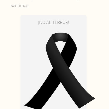
sentimos.
¡NO AL TERROR!