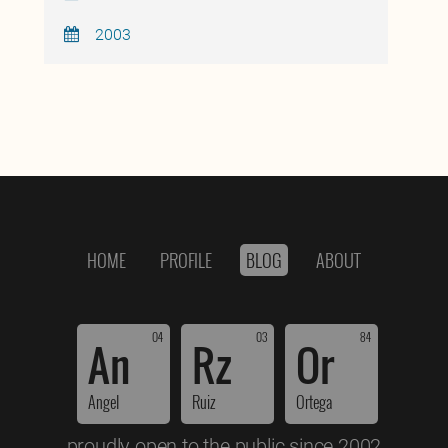
2003
HOME
PROFILE
BLOG
ABOUT
04
03
84
An
Rz
Or
Angel
Ruiz
Ortega
proudly open to the public since 2002