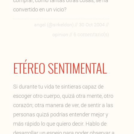
comprar, como tantas otras cosas, se ha
convertido en un vicio?
//
//
angel (@sirkeldon)
30 Oct 2004
// 6 comentario(s)
opinion
ETÉREO SENTIMENTAL
Si durante tu vida te sintieras capaz de
escoger otro cuerpo, quizá otra mente, otro
corazón; otra manera de ver, de sentir a las
personas quizá podrías entender mejor y
más rápido lo que quiero decir. Hablo de
desarrollar un espejo para poder observar a