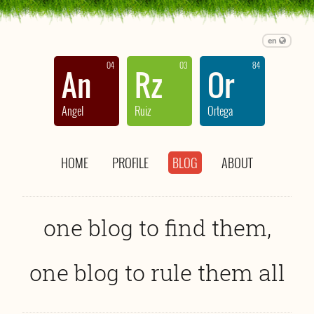
en
04
03
84
An
Rz
Or
Angel
Ruiz
Ortega
HOME
PROFILE
BLOG
ABOUT
one blog to find them,
one blog to rule them all