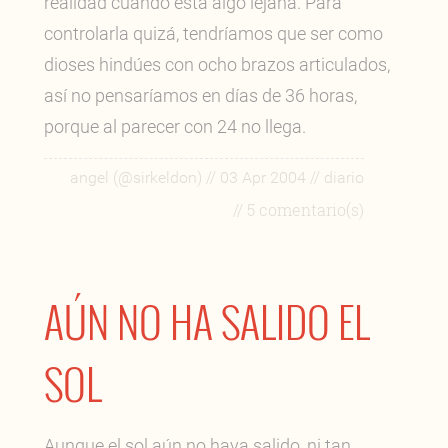
realidad cuando está algo lejana. Para
controlarla quizá, tendríamos que ser como
dioses hindúes con ocho brazos articulados,
así no pensaríamos en días de 36 horas,
porque al parecer con 24 no llega.
//
//
angel (@sirkeldon)
03 Apr 2004
diario
// 5 comentario(s)
AÚN NO HA SALIDO EL
SOL
Aunque el sol aún no haya salido, ni tan