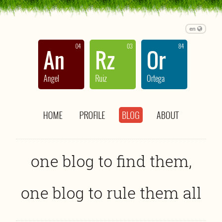
en
04
03
84
An
Rz
Or
Angel
Ruiz
Ortega
HOME
PROFILE
BLOG
ABOUT
one blog to find them,
one blog to rule them all