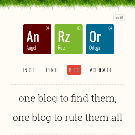
es
04
03
84
An
Rz
Or
Angel
Ruiz
Ortega
INICIO
PERFIL
BLOG
ACERCA DE
one blog to find them,
one blog to rule them all