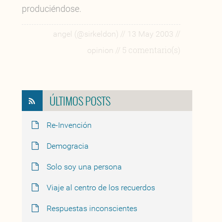
produciéndose.
//
//
angel (@sirkeldon)
13 May 2003
// 5 comentario(s)
opinion
ÚLTIMOS POSTS
Re-Invención
Demogracia
Solo soy una persona
Viaje al centro de los recuerdos
Respuestas inconscientes