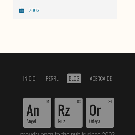
2003
INICIO
PERFIL
BLOG
ACERCA DE
04
03
84
An
Rz
Or
Angel
Ruiz
Ortega
proudly open to the public since 2002