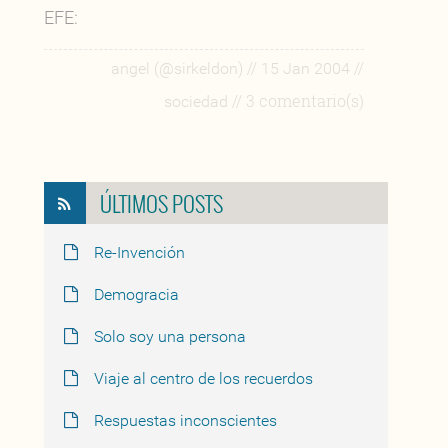
EFE:
//
//
angel (@sirkeldon)
15 Jan 2004
// 3 comentario(s)
sociedad
ÚLTIMOS POSTS
Re-Invención
Demogracia
Solo soy una persona
Viaje al centro de los recuerdos
Respuestas inconscientes