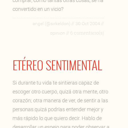
comprar, como tantas otras cosas, se ha
convertido en un vicio?
//
//
angel (@sirkeldon)
30 Oct 2004
// 6 comentario(s)
opinion
ETÉREO SENTIMENTAL
Si durante tu vida te sintieras capaz de
escoger otro cuerpo, quizá otra mente, otro
corazón; otra manera de ver, de sentir a las
personas quizá podrías entender mejor y
más rápido lo que quiero decir. Hablo de
desarrollar un espejo para poder observar a