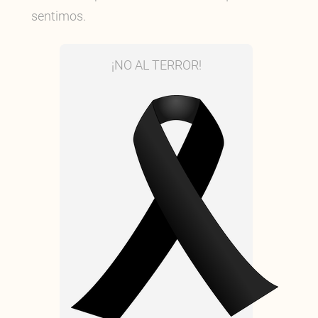
sentimos.
¡NO AL TERROR!