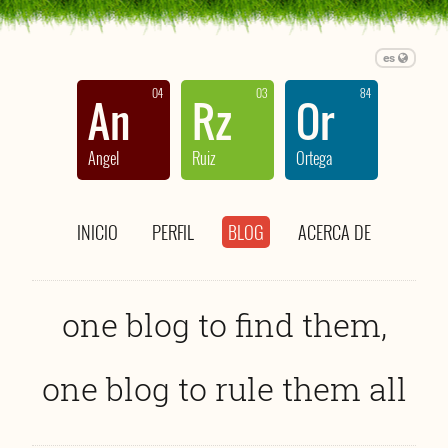
es
04
03
84
An
Rz
Or
Angel
Ruiz
Ortega
INICIO
PERFIL
BLOG
ACERCA DE
one blog to find them,
one blog to rule them all