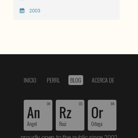
2003
INICIO
PERFIL
BLOG
ACERCA DE
04
03
84
An
Rz
Or
Angel
Ruiz
Ortega
proudly open to the public since 2002