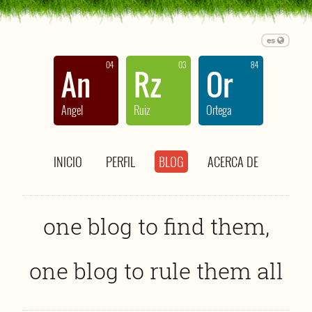
es
04
03
84
An
Rz
Or
Angel
Ruiz
Ortega
INICIO
PERFIL
BLOG
ACERCA DE
one blog to find them,
one blog to rule them all